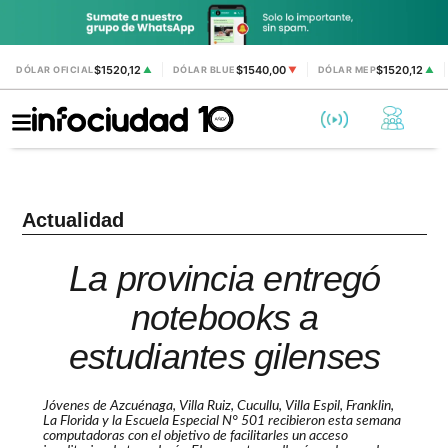
$1520,12
$1540,00
$1520,12
DÓLAR OFICIAL
▲
DÓLAR BLUE
▼
DÓLAR MEP
▲
Actualidad
La provincia entregó
notebooks a
estudiantes gilenses
Jóvenes de Azcuénaga, Villa Ruiz, Cucullu, Villa Espil, Franklin,
La Florida y la Escuela Especial N° 501 recibieron esta semana
computadoras con el objetivo de facilitarles un acceso