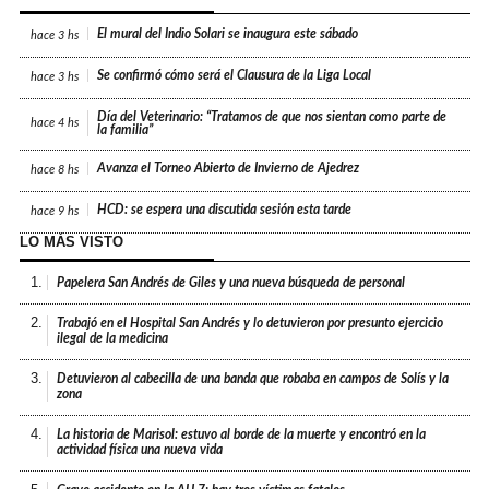
El mural del Indio Solari se inaugura este sábado
hace
3 hs
Se confirmó cómo será el Clausura de la Liga Local
hace
3 hs
Día del Veterinario: “Tratamos de que nos sientan como parte de
hace
4 hs
la familia”
Avanza el Torneo Abierto de Invierno de Ajedrez
hace
8 hs
HCD: se espera una discutida sesión esta tarde
hace
9 hs
LO MÁS VISTO
1.
Papelera San Andrés de Giles y una nueva búsqueda de personal
2.
Trabajó en el Hospital San Andrés y lo detuvieron por presunto ejercicio
ilegal de la medicina
3.
Detuvieron al cabecilla de una banda que robaba en campos de Solís y la
zona
4.
La historia de Marisol: estuvo al borde de la muerte y encontró en la
actividad física una nueva vida