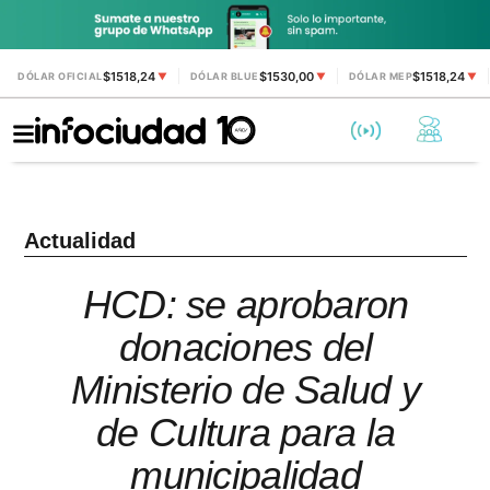
$1518,24
$1530,00
$1518,24
DÓLAR OFICIAL
▼
DÓLAR BLUE
▼
DÓLAR MEP
▼
Actualidad
HCD: se aprobaron
donaciones del
Ministerio de Salud y
de Cultura para la
municipalidad