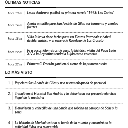
ÚLTIMAS NOTICIAS
Laura Ambrune publicó su primera novela “1993: Las Cartas”
hace
13 hs
Alerta amarilla para San Andrés de Giles por tormenta y vientos
hace
14 hs
fuertes
Villa Ruiz ya tiene fecha para sus Fiestas Patronales: habrá
hace
18 hs
desfile, música y el esperado Rogelazo de Los Crosato
Fe a pocos kilómetros de casa: la histórica visita del Papa León
hace
22 hs
XIV a la Argentina tendrá a Luján como epicentro
Primera C: Frontón ganó en el cierre de la primera rueda
hace
22 hs
LO MÁS VISTO
1.
Papelera San Andrés de Giles y una nueva búsqueda de personal
2.
Trabajó en el Hospital San Andrés y lo detuvieron por presunto ejercicio
ilegal de la medicina
3.
Detuvieron al cabecilla de una banda que robaba en campos de Solís y la
zona
4.
La historia de Marisol: estuvo al borde de la muerte y encontró en la
actividad física una nueva vida