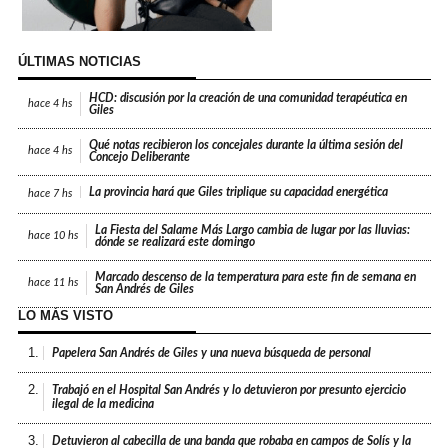
ÚLTIMAS NOTICIAS
HCD: discusión por la creación de una comunidad terapéutica en
hace
4 hs
Giles
Qué notas recibieron los concejales durante la última sesión del
hace
4 hs
Concejo Deliberante
La provincia hará que Giles triplique su capacidad energética
hace
7 hs
La Fiesta del Salame Más Largo cambia de lugar por las lluvias:
hace
10 hs
dónde se realizará este domingo
Marcado descenso de la temperatura para este fin de semana en
hace
11 hs
San Andrés de Giles
LO MÁS VISTO
1.
Papelera San Andrés de Giles y una nueva búsqueda de personal
2.
Trabajó en el Hospital San Andrés y lo detuvieron por presunto ejercicio
ilegal de la medicina
3.
Detuvieron al cabecilla de una banda que robaba en campos de Solís y la