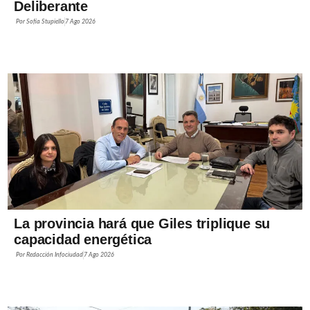
Deliberante
Por
Sofía Stupiello
7 Ago 2026
La provincia hará que Giles triplique su
capacidad energética
Por
Redacción Infociudad
7 Ago 2026