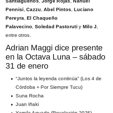
Santiagueños
,
Jorge Rojas
,
Nahuel
Pennisi
,
Cazzu
,
Abel Pintos
,
Luciano
Pereyra
,
El Chaqueño
Palavecino
,
Soledad Pastoruti
y
Milo J
,
entre otros.
Adrian Maggi dice presente
en la Octava Luna – sábado
31 de enero
“Juntos la leyenda continúa” (Los 4 de
Córdoba + Por Siempre Tucu)
Suna Rocha
Juan Iñaki
Yamila Aguado (Revelación 2025)