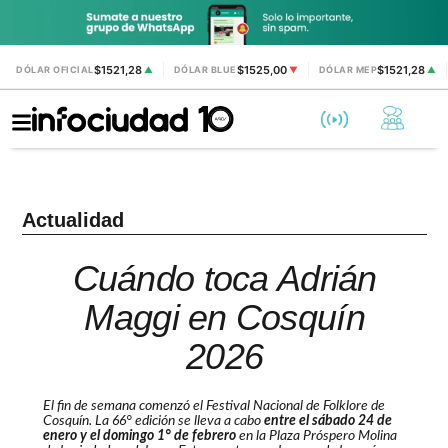
$1521,28
$1525,00
$1521,28
DÓLAR OFICIAL
▲
DÓLAR BLUE
▼
DÓLAR MEP
▲
Actualidad
Cuándo toca Adrián
Maggi en Cosquín
2026
El fin de semana comenzó el Festival Nacional de Folklore de
Cosquín. La 66° edición se lleva a cabo
entre el sábado 24 de
enero y el domingo 1° de febrero
en la Plaza Próspero Molina