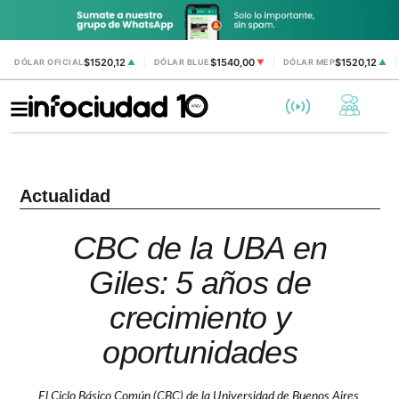
$1520,12
$1540,00
$1520,12
DÓLAR OFICIAL
▲
DÓLAR BLUE
▼
DÓLAR MEP
▲
Actualidad
CBC de la UBA en
Giles: 5 años de
crecimiento y
oportunidades
El Ciclo Básico Común (CBC) de la Universidad de Buenos Aires