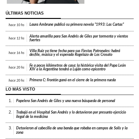
ÚLTIMAS NOTICIAS
Laura Ambrune publicó su primera novela “1993: Las Cartas”
hace
10 hs
Alerta amarilla para San Andrés de Giles por tormenta y vientos
hace
12 hs
fuertes
Villa Ruiz ya tiene fecha para sus Fiestas Patronales: habrá
hace
16 hs
desfile, música y el esperado Rogelazo de Los Crosato
Fe a pocos kilómetros de casa: la histórica visita del Papa León
hace
20 hs
XIV a la Argentina tendrá a Luján como epicentro
Primera C: Frontón ganó en el cierre de la primera rueda
hace
20 hs
LO MÁS VISTO
1.
Papelera San Andrés de Giles y una nueva búsqueda de personal
2.
Trabajó en el Hospital San Andrés y lo detuvieron por presunto ejercicio
ilegal de la medicina
3.
Detuvieron al cabecilla de una banda que robaba en campos de Solís y la
zona