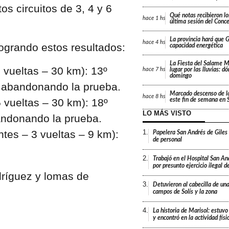
os circuitos de 3, 4 y 6
Qué notas recibieron lo
hace
1 hs
última sesión del Conc
La provincia hará que Gi
hace
4 hs
 logrando estos resultados:
capacidad energética
La Fiesta del Salame 
 vueltas – 30 km): 13º
lugar por las lluvias: d
hace
7 hs
domingo
a abandonando la prueba.
Marcado descenso de l
hace
8 hs
5 vueltas – 30 km): 18º
este fin de semana en 
LO MÁS VISTO
bandonando la prueba.
tes – 3 vueltas – 9 km):
1.
Papelera San Andrés de Giles
de personal
2.
Trabajó en el Hospital San An
por presunto ejercicio ilegal d
3.
Detuvieron al cabecilla de un
campos de Solís y la zona
4.
La historia de Marisol: estuvo
y encontró en la actividad fís