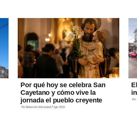
Por qué hoy se celebra San
E
Cayetano y cómo vive la
i
jornada el pueblo creyente
Por
Por
Redacción Infociudad
7 Ago 2026