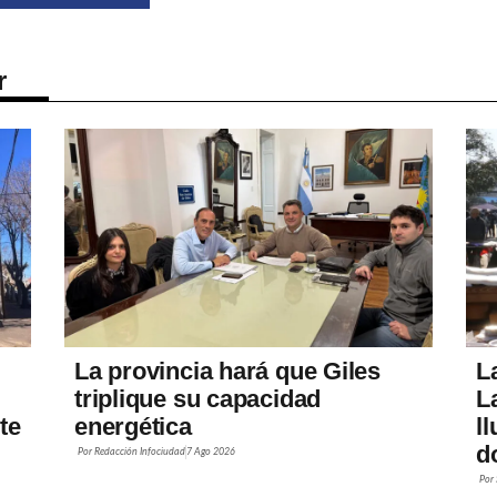
r
La provincia hará que Giles
L
triplique su capacidad
L
te
energética
l
d
Por
Redacción Infociudad
7 Ago 2026
Por