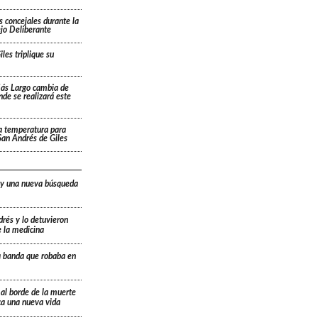
s concejales durante la
ejo Deliberante
les triplique su
Más Largo cambia de
ónde se realizará este
a temperatura para
San Andrés de Giles
 y una nueva búsqueda
drés y lo detuvieron
e la medicina
a banda que robaba en
 al borde de la muerte
ica una nueva vida