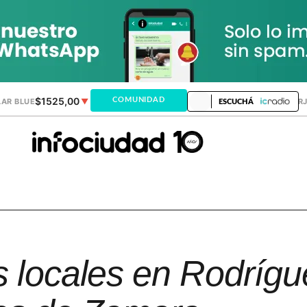
$1525,00
$1521,28
COMUNIDAD
AR BLUE
▼
DÓLAR MEP
▲
DÓLAR TAR
ESCUCHÁ
s locales en Rodrígu