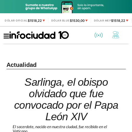
$1518,22
$1530,00
$1518,22
DÓLAR OFICIAL
▼
DÓLAR BLUE
▼
DÓLAR MEP
▼
Actualidad
Sarlinga, el obispo
olvidado que fue
convocado por el Papa
León XIV
El sacerdote, nacido en nuestra ciudad, fue recibido en el
Vaticano.