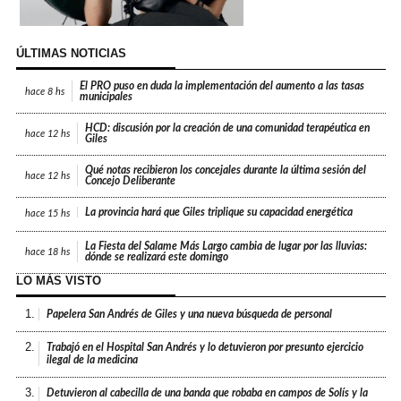
ÚLTIMAS NOTICIAS
El PRO puso en duda la implementación del aumento a las tasas
hace
8 hs
municipales
HCD: discusión por la creación de una comunidad terapéutica en
hace
12 hs
Giles
Qué notas recibieron los concejales durante la última sesión del
hace
12 hs
Concejo Deliberante
La provincia hará que Giles triplique su capacidad energética
hace
15 hs
La Fiesta del Salame Más Largo cambia de lugar por las lluvias:
hace
18 hs
dónde se realizará este domingo
LO MÁS VISTO
1.
Papelera San Andrés de Giles y una nueva búsqueda de personal
2.
Trabajó en el Hospital San Andrés y lo detuvieron por presunto ejercicio
ilegal de la medicina
3.
Detuvieron al cabecilla de una banda que robaba en campos de Solís y la