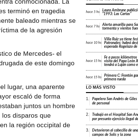
entra conmocionada. La
s terminó en tragedia
Laura Ambrune publicó
hace
5 hs
“1993: Las Cartas”
mente baleado mientras se
Alerta amarilla para Sa
hace
7 hs
víctima de la agresión
tormenta y vientos fue
Villa Ruiz ya tiene fe
Patronales: habrá desf
hace
10 hs
esperado Rogelazo de
tico de Mercedes- el
Fe a pocos kilómetros 
visita del Papa León X
hace
15 hs
adrugada de este domingo
tendrá a Luján como e
Primera C: Frontón gan
hace
15 hs
primera rueda
el lugar, una aparente
LO MÁS VISTO
ayor escaló de forma
1.
Papelera San Andrés de Giles
de personal
—estaban juntos un hombre
 los disparos que
2.
Trabajó en el Hospital San An
por presunto ejercicio ilegal d
n la región occipital de
3.
Detuvieron al cabecilla de un
campos de Solís y la zona