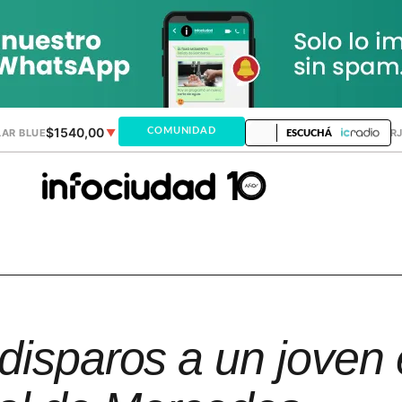
$1540,00
$1520,12
COMUNIDAD
AR BLUE
▼
DÓLAR MEP
▲
DÓLAR TAR
ESCUCHÁ
disparos a un joven 