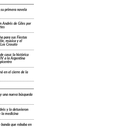
 su primera novela
n Andrés de Giles por
rtes
cha para sus Fiestas
ile, música y el
 Los Crosato
de casa: la histórica
IV a la Argentina
picentro
ó en el cierre de la
 y una nueva búsqueda
drés y lo detuvieron
e la medicina
a banda que robaba en