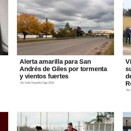
Alerta amarilla para San
V
Andrés de Giles por tormenta
s
y vientos fuertes
d
R
Por
Sofía Stupiello
5 Ago 2026
Por