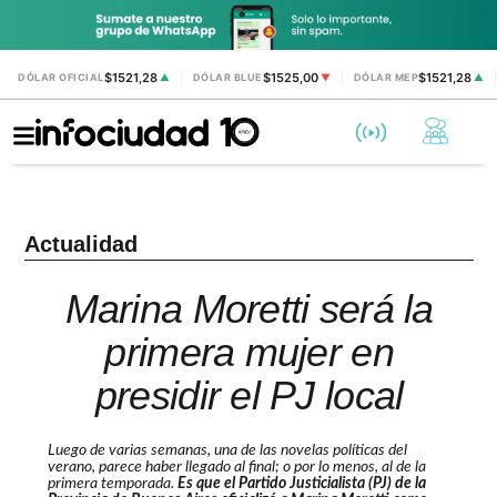
$1521,28
$1525,00
$1521,28
DÓLAR OFICIAL
▲
DÓLAR BLUE
▼
DÓLAR MEP
▲
Actualidad
Marina Moretti será la
primera mujer en
presidir el PJ local
Luego de varias semanas, una de las novelas políticas del
verano, parece haber llegado al final; o por lo menos, al de la
primera temporada.
Es que el Partido Justicialista (PJ) de la