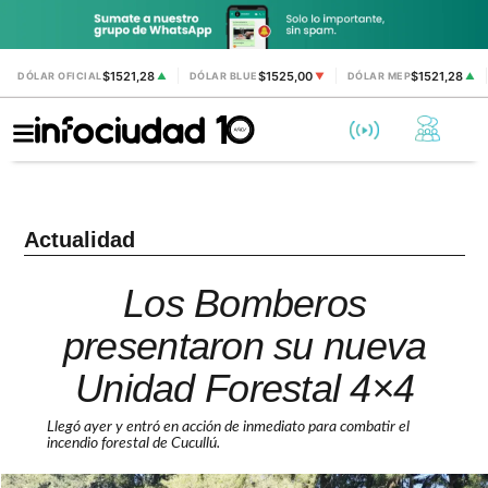
$1521,28
$1525,00
$1521,28
DÓLAR OFICIAL
▲
DÓLAR BLUE
▼
DÓLAR MEP
▲
Actualidad
Los Bomberos
presentaron su nueva
Unidad Forestal 4×4
Llegó ayer y entró en acción de inmediato para combatir el
incendio forestal de Cucullú.