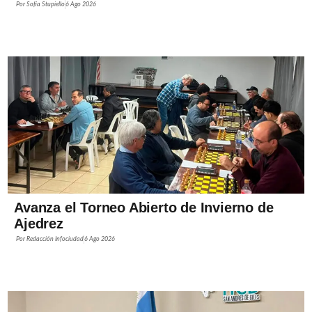
Por
Sofía Stupiello
6 Ago 2026
Avanza el Torneo Abierto de Invierno de
Ajedrez
Por
Redacción Infociudad
6 Ago 2026