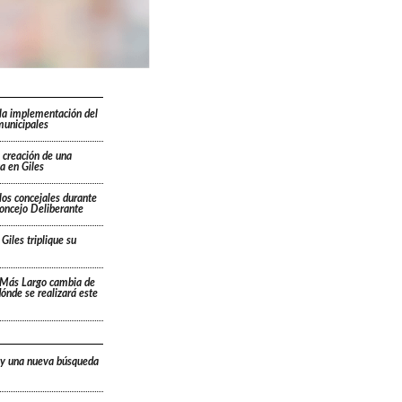
la implementación del
municipales
 creación de una
a en Giles
los concejales durante
Concejo Deliberante
Giles triplique su
 Más Largo cambia de
 dónde se realizará este
 y una nueva búsqueda