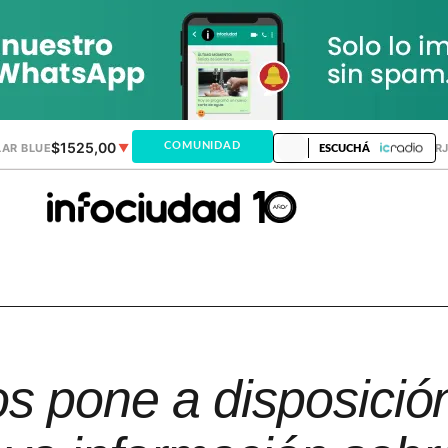
$1525,00
$1521,28
COMUNIDAD
AR BLUE
▼
DÓLAR MEP
▲
DÓLAR TAR
ESCUCHÁ
os pone a disposición