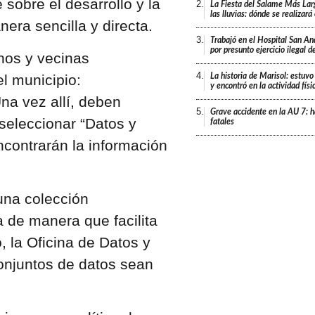
sobre el desarrollo y la
2.
La Fiesta del Salame Más Lar
las lluvias: dónde se realizar
era sencilla y directa.
3.
Trabajó en el Hospital San An
por presunto ejercicio ilegal d
nos y vecinas
4.
l municipio:
La historia de Marisol: estuvo
y encontró en la actividad fís
Una vez allí, deben
5.
Grave accidente en la AU 7: h
 seleccionar “Datos y
fatales
ncontrarán la información
una colección
 de manera que facilita
, la Oficina de Datos y
onjuntos de datos sean