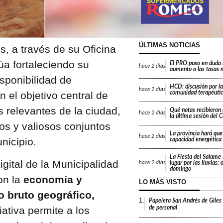
ÚLTIMAS NOTICIAS
, a través de su Oficina
úa fortaleciendo su
El PRO puso en duda 
hace
2 días
aumento a las tasas 
sponibilidad de
HCD: discusión por la
hace
2 días
 el objetivo central de
comunidad terapéutic
s relevantes de la ciudad,
Qué notas recibieron 
hace
2 días
la última sesión del 
s y valiosos conjuntos
La provincia hará que 
hace
2 días
nicipio.
capacidad energética
La Fiesta del Salame
gital de la Municipalidad
lugar por las lluvias:
hace
2 días
domingo
on la
economía y
LO MÁS VISTO
o bruto geográfico,
1.
Papelera San Andrés de Giles
de personal
ciativa permite a los