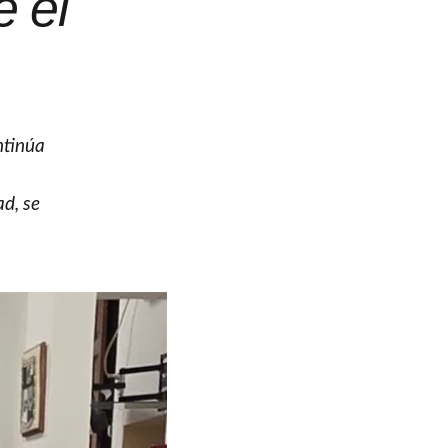
 el
ntinúa
ad, se