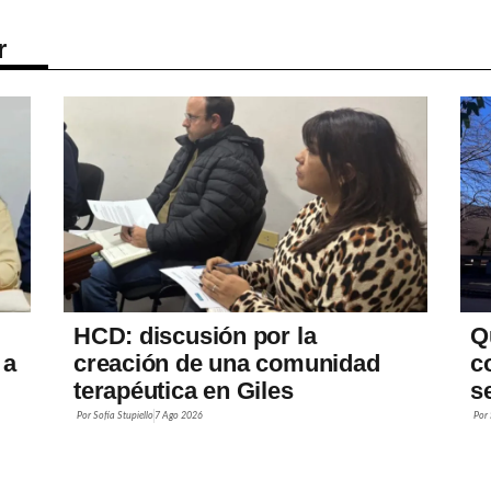
r
HCD: discusión por la
Q
 a
creación de una comunidad
c
terapéutica en Giles
s
Por
Sofía Stupiello
7 Ago 2026
Por