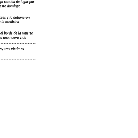
go cambia de lugar por
á este domingo
drés y lo detuvieron
e la medicina
 al borde de la muerte
ica una nueva vida
ay tres víctimas