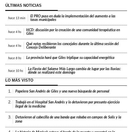
ÚLTIMAS NOTICIAS
El PRO puso en duda la implementación del aumento a las
hace
13 min
tasas municipales
HCD: discusión por la creación de una comunidad terapéutica en
hace
4 hs
Giles
Qué notas recibieron los concejales durante la última sesión del
hace
4 hs
Concejo Deliberante
La provincia hará que Giles triplique su capacidad energética
hace
8 hs
La Fiesta del Salame Más Largo cambia de lugar por las lluvias:
hace
10 hs
dónde se realizará este domingo
LO MÁS VISTO
1.
Papelera San Andrés de Giles y una nueva búsqueda de personal
2.
Trabajó en el Hospital San Andrés y lo detuvieron por presunto ejercicio
ilegal de la medicina
3.
Detuvieron al cabecilla de una banda que robaba en campos de Solís y la
zona