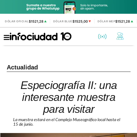
$1521,28
$1525,00
$1521,28
DÓLAR OFICIAL
▲
DÓLAR BLUE
▼
DÓLAR MEP
▲
Actualidad
Especiografía II: una
interesante muestra
para visitar
La muestra estará en el Complejo Museográfico local hasta el
15 de junio.