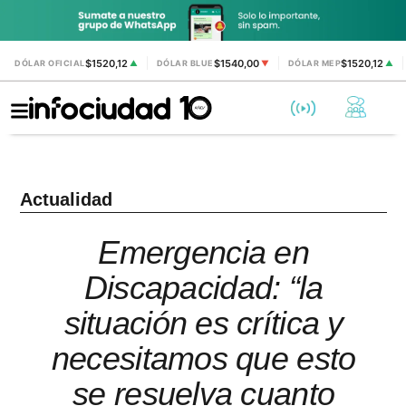
$1520,12
$1540,00
$1520,12
DÓLAR OFICIAL
▲
DÓLAR BLUE
▼
DÓLAR MEP
▲
Actualidad
Emergencia en
Discapacidad: “la
situación es crítica y
necesitamos que esto
se resuelva cuanto