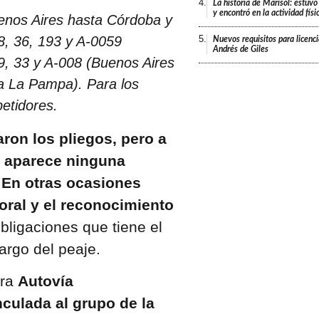
4.
La historia de Marisol: estuvo
y encontró en la actividad fís
uenos Aires hasta Córdoba y
8, 36, 193 y A-0059
5.
Nuevos requisitos para licenc
Andrés de Giles
9, 33 y A-008 (Buenos Aires
a La Pampa). Para los
etidores.
ron los pliegos, pero a
o aparece ninguna
. En otras ocasiones
oral y el reconocimiento
obligaciones que tiene el
argo del peaje.
ura
Autovía
culada al grupo de la