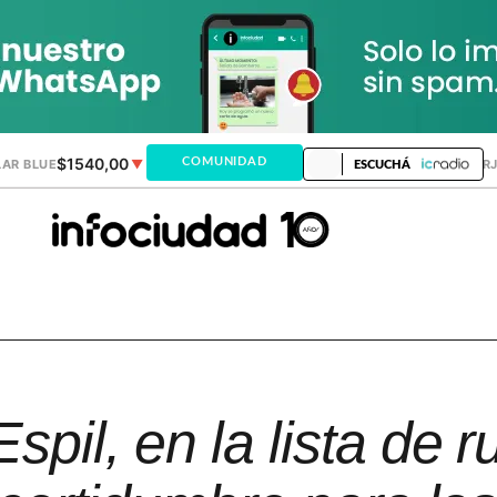
$1540,00
$1520,12
COMUNIDAD
AR BLUE
▼
DÓLAR MEP
▲
DÓLAR TAR
ESCUCHÁ
spil, en la lista de r