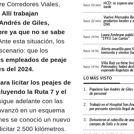
re Corredores Viales,
HCD: se espera una d
hace
10 min
tarde
 Allí trabajan
Vuelve Mercados Bon
Andrés de Giles,
productos locales y
hace
32 min
DNI
bre ya que no se sabe
Laura Ambrune public
hace
14 hs
“1993: Las Cartas”
Ante esta situación, los
scenario: que los
Alerta amarilla para 
hace
16 hs
tormenta y vientos fu
os empleados de peaje
Villa Ruiz ya tiene fe
Patronales: habrá desf
hace
19 hs
s del 2024.
esperado Rogelazo de
LO MÁS VISTO
ra licitar los peajes de
1.
Papelera San Andrés de Giles
luyendo la Ruta 7 y el
de personal
sigue adelante con las
2.
Trabajó en el Hospital San An
y avanzó en un esquema
por presunto ejercicio ilegal d
lunes se conoció un nuevo
3.
Detuvieron al cabecilla de un
campos de Solís y la zona
icitar 2.500 kilómetros.