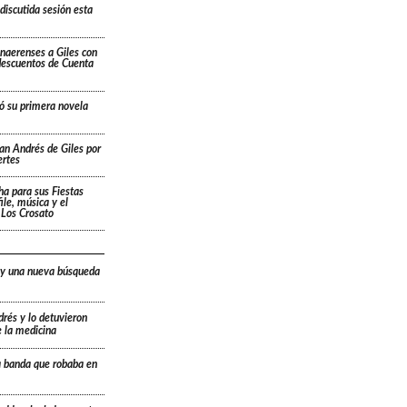
iscutida sesión esta
aerenses a Giles con
 descuentos de Cuenta
ó su primera novela
San Andrés de Giles por
ertes
cha para sus Fiestas
ile, música y el
 Los Crosato
 y una nueva búsqueda
drés y lo detuvieron
e la medicina
a banda que robaba en