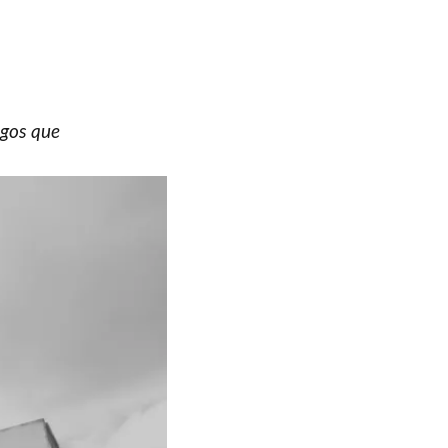
s
egos que