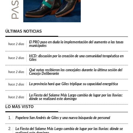
ÚLTIMAS NOTICIAS
El PRO puso en duda la implementación del aumento a las tasas
hace
2 días
municipales
HCD: discusión por la creación de una comunidad terapéutica en
hace
2 días
Giles
Qué notas recibieron los concejales durante la última sesión del
hace
2 días
Concejo Deliberante
La provincia hará que Giles triplique su capacidad energética
hace
2 días
La Fiesta del Salame Más Largo cambia de lugar por las lluvias:
hace
2 días
dónde se realizará este domingo
LO MÁS VISTO
1.
Papelera San Andrés de Giles y una nueva búsqueda de personal
2.
La Fiesta del Salame Más Largo cambia de lugar por las lluvias: dónde se