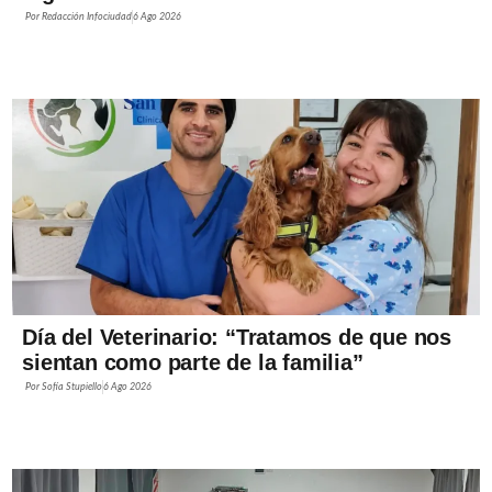
Por
Redacción Infociudad
6 Ago 2026
Día del Veterinario: “Tratamos de que nos
sientan como parte de la familia”
Por
Sofía Stupiello
6 Ago 2026