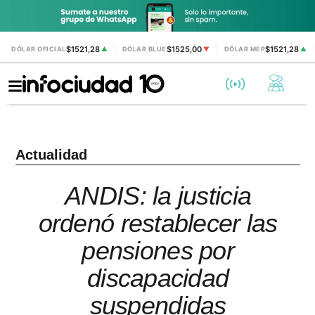
$1521,28
$1525,00
$1521,28
DÓLAR OFICIAL
▲
DÓLAR BLUE
▼
DÓLAR MEP
▲
Actualidad
ANDIS: la justicia
ordenó restablecer las
pensiones por
discapacidad
suspendidas