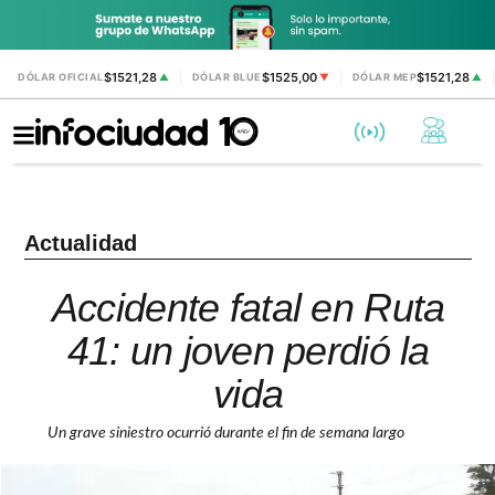
$1521,28
$1525,00
$1521,28
DÓLAR OFICIAL
▲
DÓLAR BLUE
▼
DÓLAR MEP
▲
Actualidad
Accidente fatal en Ruta
41: un joven perdió la
vida
Un grave siniestro ocurrió durante el fin de semana largo