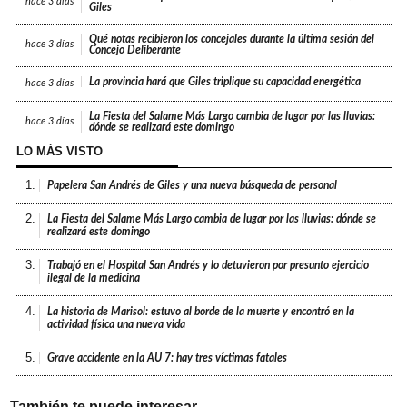
hace
3 días
Giles
Qué notas recibieron los concejales durante la última sesión del
hace
3 días
Concejo Deliberante
La provincia hará que Giles triplique su capacidad energética
hace
3 días
La Fiesta del Salame Más Largo cambia de lugar por las lluvias:
hace
3 días
dónde se realizará este domingo
LO MÁS VISTO
1.
Papelera San Andrés de Giles y una nueva búsqueda de personal
2.
La Fiesta del Salame Más Largo cambia de lugar por las lluvias: dónde se
realizará este domingo
3.
Trabajó en el Hospital San Andrés y lo detuvieron por presunto ejercicio
ilegal de la medicina
4.
La historia de Marisol: estuvo al borde de la muerte y encontró en la
actividad física una nueva vida
5.
Grave accidente en la AU 7: hay tres víctimas fatales
También te puede interesar