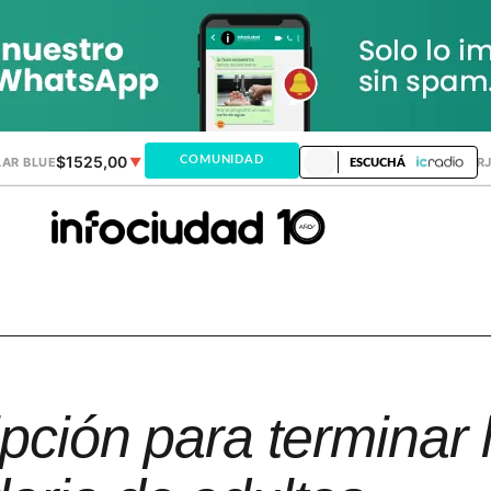
$1525,00
$1521,28
COMUNIDAD
AR BLUE
▼
DÓLAR MEP
▲
DÓLAR TAR
ESCUCHÁ
ipción para terminar 