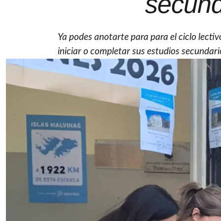
secund
Ya podes anotarte para para el ciclo lect
iniciar o completar sus estudios secundari