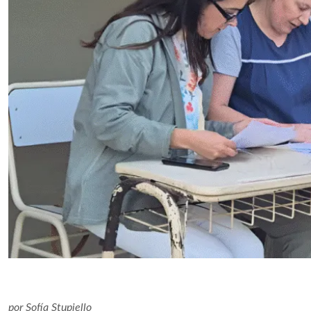
por
Sofía Stupiello