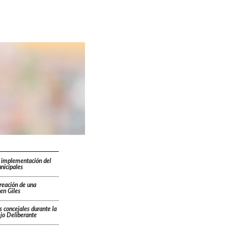
 implementación del
nicipales
creación de una
en Giles
s concejales durante la
ejo Deliberante