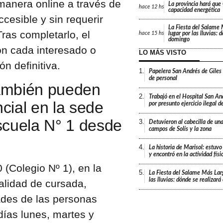
 manera online a través de
La provincia hará que 
hace
12 hs
capacidad energética
ccesible y sin requerir
La Fiesta del Salame
ras completarlo, el
lugar por las lluvias: 
hace
15 hs
domingo
con cada interesado o
LO MÁS VISTO
n definitiva.
1.
Papelera San Andrés de Giles
de personal
también pueden
2.
Trabajó en el Hospital San An
cial en la sede
por presunto ejercicio ilegal d
scuela N° 1 desde
3.
Detuvieron al cabecilla de un
campos de Solís y la zona
4.
La historia de Marisol: estuvo
y encontró en la actividad fís
 (Colegio Nº 1), en la
5.
La Fiesta del Salame Más Lar
las lluvias: dónde se realizar
alidad de cursada,
ades de las personas
días lunes, martes y