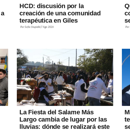
HCD: discusión por la
Q
 a
creación de una comunidad
c
terapéutica en Giles
s
Por
Sofía Stupiello
7 Ago 2026
Por
La Fiesta del Salame Más
M
Largo cambia de lugar por las
t
lluvias: dónde se realizará este
s