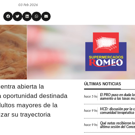
03 Feb 2026
ÚLTIMAS NOTICIAS
ntra abierta la
na oportunidad destinada
El PRO puso en duda la
hace
5 hs
aumento a las tasas mu
dultos mayores de la
HCD: discusión por la 
hace
9 hs
zar su trayectoria
comunidad terapéutica 
Qué notas recibieron lo
hace
9 hs
última sesión del Conc