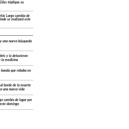
Giles triplique su
 Más Largo cambia de
dónde se realizará este
 y una nueva búsqueda
drés y lo detuvieron
e la medicina
a banda que robaba en
 al borde de la muerte
ica una nueva vida
go cambia de lugar por
á este domingo