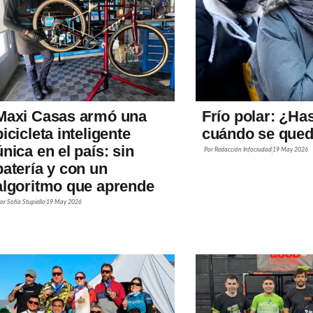
Maxi Casas armó una
Frío polar: ¿Ha
bicicleta inteligente
cuándo se que
única en el país: sin
Por
Redacción Infociudad
19 May 2026
batería y con un
algoritmo que aprende
Por
Sofía Stupiello
19 May 2026