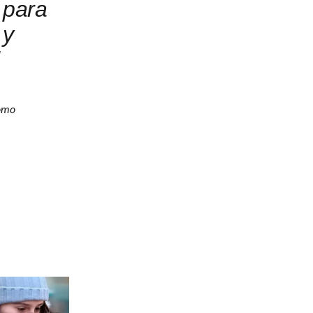
 para
 y
Cómo