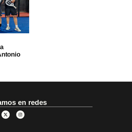
la
Antonio
amos en redes