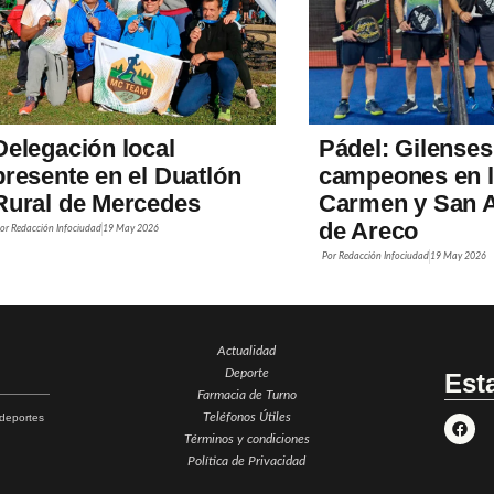
Delegación local
Pádel: Gilenses
presente en el Duatlón
campeones en 
Rural de Mercedes
Carmen y San 
de Areco
Por
Redacción Infociudad
19 May 2026
Por
Redacción Infociudad
19 May 2026
Actualidad
Deporte
Est
Farmacia de Turno
Teléfonos Útiles
, deportes
Términos y condiciones
Política de Privacidad