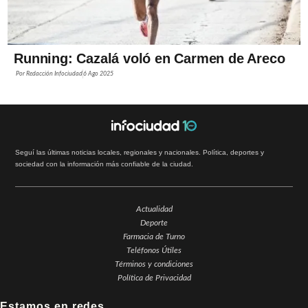
Running: Cazalá voló en Carmen de Areco
Por
Redacción Infociudad
6 Ago 2025
Seguí las últimas noticias locales, regionales y nacionales. Política, deportes y
sociedad con la información más confiable de la ciudad.
Actualidad
Deporte
Farmacia de Turno
Teléfonos Útiles
Términos y condiciones
Política de Privacidad
Estamos en redes