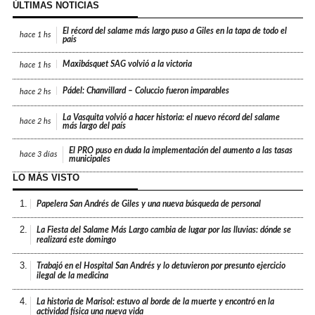
ÚLTIMAS NOTICIAS
El récord del salame más largo puso a Giles en la tapa de todo el
hace
1 hs
país
Maxibásquet SAG volvió a la victoria
hace
1 hs
Pádel: Chanvillard – Coluccio fueron imparables
hace
2 hs
La Vasquita volvió a hacer historia: el nuevo récord del salame
hace
2 hs
más largo del país
El PRO puso en duda la implementación del aumento a las tasas
hace
3 días
municipales
LO MÁS VISTO
1.
Papelera San Andrés de Giles y una nueva búsqueda de personal
2.
La Fiesta del Salame Más Largo cambia de lugar por las lluvias: dónde se
realizará este domingo
3.
Trabajó en el Hospital San Andrés y lo detuvieron por presunto ejercicio
ilegal de la medicina
4.
La historia de Marisol: estuvo al borde de la muerte y encontró en la
actividad física una nueva vida